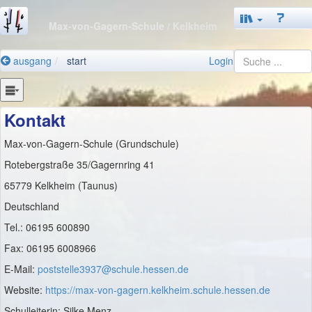
Max-von-Gagern-Schule
/ Kelkheim
ausgang
start
Login
Kontakt
Max-von-Gagern-Schule (Grundschule)
Rotebergstraße 35/Gagernring 41
65779 Kelkheim (Taunus)
Deutschland
Tel.: 06195 600890
Fax: 06195 6008966
E-Mail:
poststelle3937@schule.hessen.de
Website:
https://max-von-gagern.kelkheim.schule.hessen.de
Schulleiterin: Silke Menz