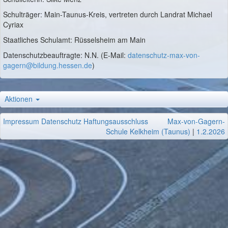
Schulträger: Main-Taunus-Kreis, vertreten durch Landrat Michael
Cyriax
Staatliches Schulamt: Rüsselsheim am Main
Datenschutzbeauftragte: N.N. (E-Mail:
datenschutz-max-von-
gagern@bildung.hessen.de
)
Aktionen
Impressum
Datenschutz
Haftungsausschluss
Max-von-Gagern-
Schule Kelkheim (Taunus)
|
1.2.2026